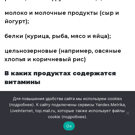
молоко и молочные продукты (сыр и
йогурт);
белки (курица, рыба, мясо и яйца);
цельнозерновые (например, овсяные
хлопья и коричневый рис)
В каких продуктах содержатся
витамины
Витамин А.
Он нужен для нормального
Для повышения удобства сайта мы используем cookies
(
подробнее
). К сайту подключены сервисы Yandex.Metrika,
роста и развития, восстановления
LiveInternet, top.mail.ru, которые также использует файлы
тканей и костей, здоровья кожи, глаз.
cookie (
подробнее
).
Витамин А содержится в молоке, сыре,
Ок
яйцах, овощах желто-оранжевого цвета