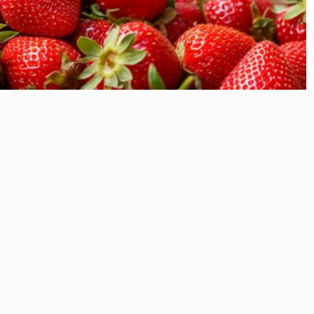
рты Роспотребнадзора
ую клубнику
е плоды можно определить