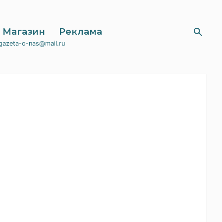
Магазин
Реклама
gazeta-o-nas@mail.ru
Самое популярное
Без пара и кипятка — просто
заливаю водой из-под крана: как
я просто стерилизую банки на
зиму
06:25 02.08.2026
Сколько уксуса лить в
помидоры: раскрываю точные
пропорции, чтобы банки не
вздулись
09:16 29.07.2026
Один простой прием при варке