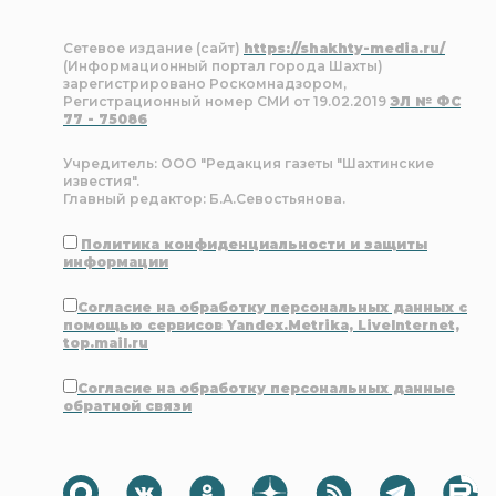
Сетевое издание (сайт)
https://shakhty-media.ru/
(Информационный портал города Шахты)
зарегистрировано Роскомнадзором,
Регистрационный номер СМИ от 19.02.2019
ЭЛ № ФС
77 - 75086
Учредитель: ООО "Редакция газеты "Шахтинские
известия".
Главный редактор: Б.А.Севостьянова.
Политика конфиденциальности и защиты
информации
Согласие на обработку персональных данных с
помощью сервисов Yandex.Metrika, LiveInternet,
top.mail.ru
Согласие на обработку персональных данные
обратной связи