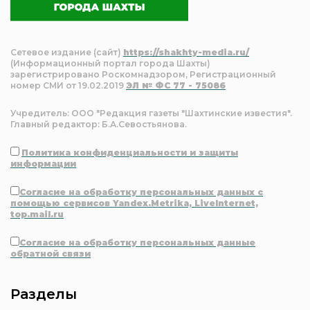
Сетевое издание (сайт)
https://shakhty-media.ru/
(Информационный портал города Шахты)
зарегистрировано Роскомнадзором, Регистрационный
номер СМИ от 19.02.2019
ЭЛ № ФС 77 - 75086
Учредитель: ООО "Редакция газеты "Шахтинские известия".
Главный редактор: Б.А.Севостьянова.
Политика конфиденциальности и защиты
информации
Согласие на обработку персональных данных с
помощью сервисов Yandex.Metrika, LiveInternet,
top.mail.ru
Согласие на обработку персональных данные
обратной связи
Разделы