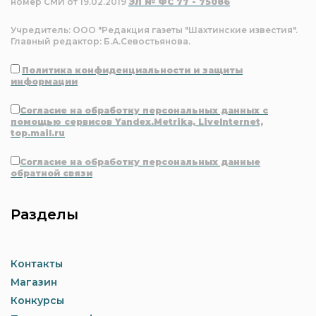
номер СМИ от 19.02.2019
ЭЛ № ФС 77 - 75086
Учредитель: ООО "Редакция газеты "Шахтинские известия".
Главный редактор: Б.А.Севостьянова.
Политика конфиденциальности и защиты
информации
Согласие на обработку персональных данных с
помощью сервисов Yandex.Metrika, LiveInternet,
top.mail.ru
Согласие на обработку персональных данные
обратной связи
Разделы
Контакты
Магазин
Конкурсы