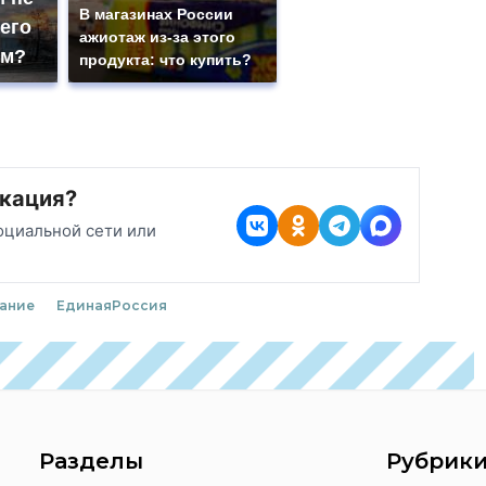
В магазинах России
чего
ажиотаж из-за этого
ам?
продукта: что купить?
кация?
оциальной сети или
ание
ЕдинаяРоссия
Разделы
Рубрик