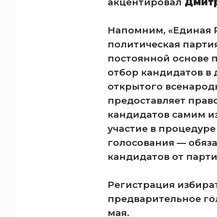
акцентировал
Дмитр
Напомним, «Единая 
политическая партия
постоянной основе 
отбор кандидатов в 
открытого всенарод
предоставляет прав
кандидатов самим из
участие в процедур
голосования — обяза
кандидатов от парти
Регистрация избират
предварительное гол
мая.