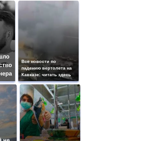
шло
Все новости по
ство
падению вертолета на
нера
Кавказе: читать здесь
й не