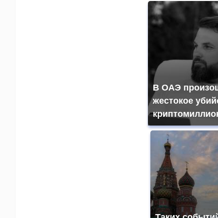
В ОАЭ произо
жестокое убий
криптомиллио
Таких событи