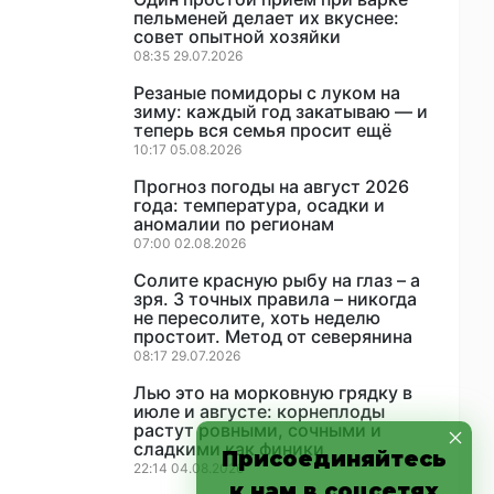
пельменей делает их вкуснее:
совет опытной хозяйки
08:35 29.07.2026
Резаные помидоры с луком на
зиму: каждый год закатываю — и
теперь вся семья просит ещё
10:17 05.08.2026
Прогноз погоды на август 2026
года: температура, осадки и
аномалии по регионам
07:00 02.08.2026
Солите красную рыбу на глаз – а
зря. 3 точных правила – никогда
не пересолите, хоть неделю
простоит. Метод от северянина
08:17 29.07.2026
Лью это на морковную грядку в
июле и августе: корнеплоды
растут ровными, сочными и
сладкими как финики
Присоединяйтесь
22:14 04.08.2026
к нам в соцсетях