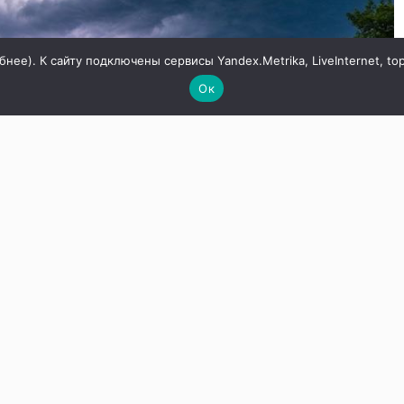
бнее
). К сайту подключены сервисы Yandex.Metrika, LiveInternet, to
Ок
годные условия ожидаются с