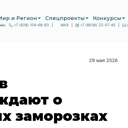
Мир и Регион
Спецпроекты
Конкурсы
мы:
+7 (928) 104-68-83
|
MAX
|
+7 (8636) 22-07-45
|
29 мая 2026
в
ждают о
х заморозках