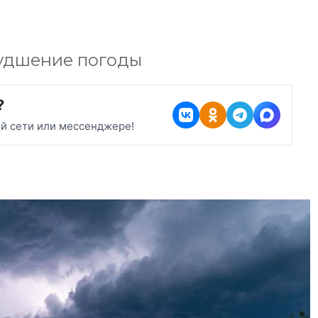
худшение погоды
?
ой сети или мессенджере!