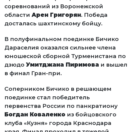
соревнований из Воронежской
области
Арен Григорян
. Победа
досталась шахтинскому бойцу.
В полуфинальном поединке Бичико
Дараселия оказался сильнее члена
юношеской сборной Турменистана по
дзюдо
Умитджана Пиримова
и вышел
в финал Гран-при.
Соперником Бичико в решающем
поединке стал победитель
первенства России по панкратиону
Богдан Коваленко
из бойцовского
клуба «Кузня» города Краснодара
края. Финал проходил в тяжелой