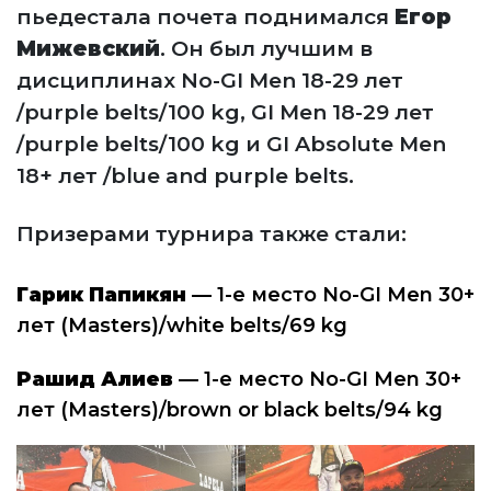
пьедестала почета поднимался
Егор
Мижевский
. Он был лучшим в
дисциплинах No-GI Men 18-29 лет
/purple belts/100 kg, GI Men 18-29 лет
/purple belts/100 kg и GI Absolute Men
18+ лет /blue and purple belts.
Призерами турнира также стали:
Гарик
Папикян
— 1-е место No-GI Men 30+
лет (Masters)/white belts/69 kg
Рашид
Алиев
— 1-е место No-GI Men 30+
лет (Masters)/brown or black belts/94 kg