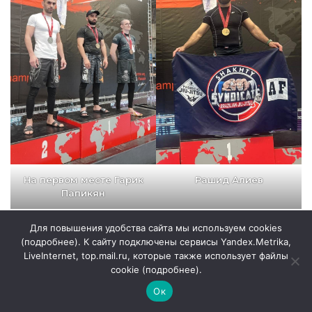
На первом месте Гарик
Рашид Алиев
Папикян
Для повышения удобства сайта мы используем cookies
Евгений
Илюхин
— 2-е место GI Men 30+
(
подробнее
). К сайту подключены сервисы Yandex.Metrika,
лет (Masters)/blue belts/76 kg и 3-е место
LiveInternet, top.mail.ru, которые также использует файлы
No-GI Men 30+ лет (Masters)/blue belts/76
cookie (
подробнее
).
kg
Ок