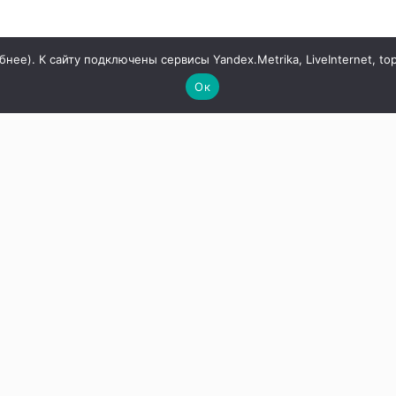
бнее
). К сайту подключены сервисы Yandex.Metrika, LiveInternet, to
Ок