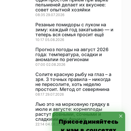
пельменей делает их вкуснее:
совет опытной хозяйки
08:35 29.07.2026
Резаные помидоры с луком на
зиму: каждый год закатываю — и
теперь вся семья просит ещё
10:17 05.08.2026
Прогноз погоды на август 2026
года: температура, осадки и
аномалии по регионам
07:00 02.08.2026
Солите красную рыбу на глаз – а
зря. 3 точных правила – никогда
не пересолите, хоть неделю
простоит. Метод от северянина
08:17 29.07.2026
Лью это на морковную грядку в
июле и августе: корнеплоды
растут ровными, сочными и
сладкими как финики
Присоединяйтесь
22:14 04.08.2026
к нам в соцсетях