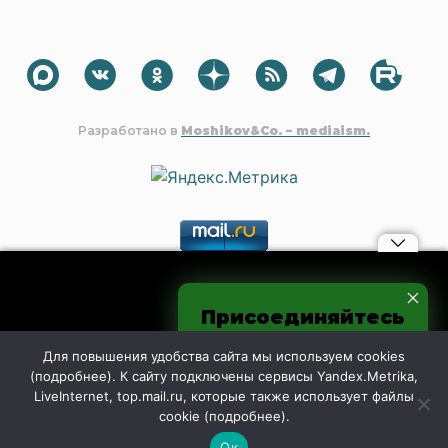
Разработано в
Moshikov&Co. – mediaism.
Материалы, авторские права на которые принадлежат OOO
Присоединяйтесь
"Редакция газеты "Шахтинские известия", могут быть
процитированы в других интернет-СМИ без
к нам в соцсетях
предварительного согласия со стороны редакции только с
Для повышения удобства сайта мы используем cookies
обязательной активной гиперссылкой на shakhty-media.ru.
(
подробнее
). К сайту подключены сервисы Yandex.Metrika,
Дословное дублирование и чрезмерное цитирование
LiveInternet, top.mail.ru, которые также использует файлы
контента запрещено.
cookie (
подробнее
).
Ок