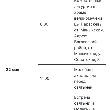
Божественная
литургия в
храме
великомучени
8:30
цы Параскевы
ст. Манычской.
Адрес:
Багаевский
район, ст.
Манычская, ул.
Советская, 8
22 мая
Молебен с
акафистом
11:00
перед
святыней
Встреча
святыни и
молебны в