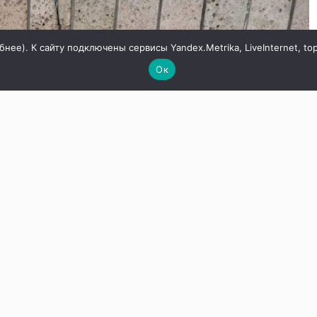
бнее
). К сайту подключены сервисы Yandex.Metrika, LiveInternet, to
Ок