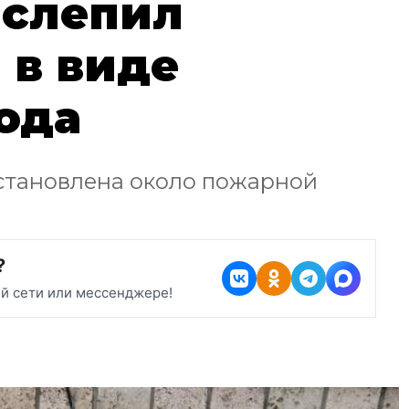
 слепил
 в виде
ода
установлена около пожарной
?
ой сети или мессенджере!