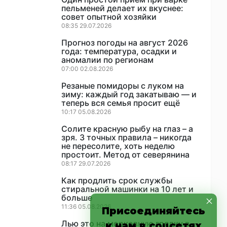
пельменей делает их вкуснее:
совет опытной хозяйки
08:35 29.07.2026
Прогноз погоды на август 2026
года: температура, осадки и
аномалии по регионам
07:00 02.08.2026
Резаные помидоры с луком на
зиму: каждый год закатываю — и
теперь вся семья просит ещё
10:17 05.08.2026
Солите красную рыбу на глаз – а
зря. 3 точных правила – никогда
не пересолите, хоть неделю
простоит. Метод от северянина
08:17 29.07.2026
Как продлить срок службы
стиральной машинки на 10 лет и
больше
11:36 05.08.2026
Присоединяйтесь
Лью это на морковную грядку в
к нам в соцсетях