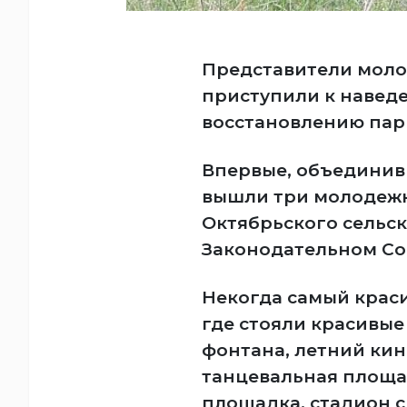
Представители мол
приступили к навед
восстановлению парк
Впервые, объединив 
вышли три молодежн
Октябрьского сельс
Законодательном Со
Некогда самый крас
где стояли красивые
фонтана, летний кин
танцевальная площа
площадка, стадион 