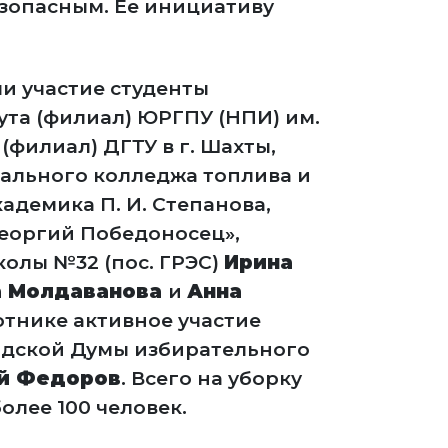
зопасным. Ее инициативу
и участие студенты
та (филиал) ЮРГПУ (НПИ) им.
(филиал) ДГТУ в г. Шахты,
ального колледжа топлива и
адемика П. И. Степанова,
Георгий Победоносец»,
олы №32 (пос. ГРЭС)
Ирина
а Молдаванова
и
Анна
ботнике активное участие
одской Думы избирательного
й Федоров
. Всего на уборку
лее 100 человек.