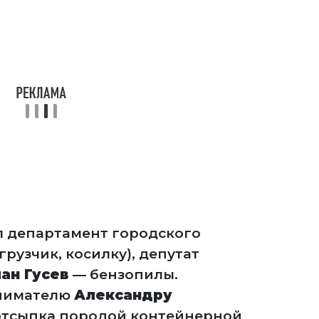
л департамент городского
грузчик, косилку), депутат
ан Гусев
— бензопилы.
нимателю
Александру
отсыпка породой контейнерной