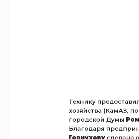
Технику предостави
хозяйства (КамАЗ, по
городской Думы
Ром
Благодаря предпри
Горнухову
сделана 