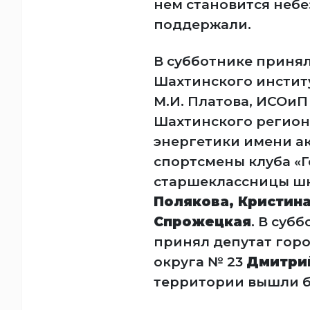
нем становится небе
поддержали.
В субботнике принял
Шахтинского институ
М.И. Платова, ИСОиП 
Шахтинского регион
энергетики имени ак
спортсмены клуба «
старшеклассницы шк
Полякова, Кристин
Спрожецкая
. В суб
принял депутат гор
округа № 23
Дмитри
территории вышли бо