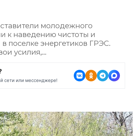
дставители молодежного
и к наведению чистоты и
в поселке энергетиков ГРЭС.
вои усилия,…
?
ой сети или мессенджере!