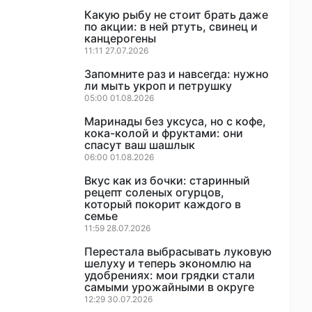
Какую рыбу не стоит брать даже
по акции: в ней ртуть, свинец и
канцерогены
11:11 27.07.2026
Запомните раз и навсегда: нужно
ли мыть укроп и петрушку
05:00 01.08.2026
Маринады без уксуса, но с кофе,
кока-колой и фруктами: они
спасут ваш шашлык
06:00 01.08.2026
Вкус как из бочки: старинный
рецепт соленых огурцов,
который покорит каждого в
семье
11:59 28.07.2026
Перестала выбрасывать луковую
шелуху и теперь экономлю на
удобрениях: мои грядки стали
самыми урожайными в округе
12:29 30.07.2026