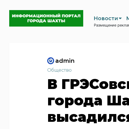
Новости
Размещение рекла
admin
Общество
В ГРЭСовс
города Ш
высадилс