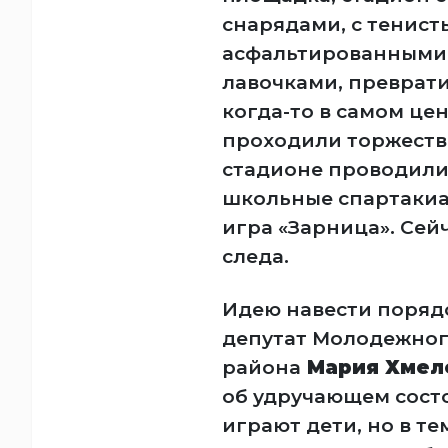
снарядами, с тенист
асфальтированными 
лавочками, преврати
когда-то в самом це
проходили торжеств
стадионе проводили
школьные спартакиа
игра «Зарница». Сейч
следа.
Идею навести поряд
депутат Молодежног
района
Мария Хмел
об удручающем состо
играют дети, но в т