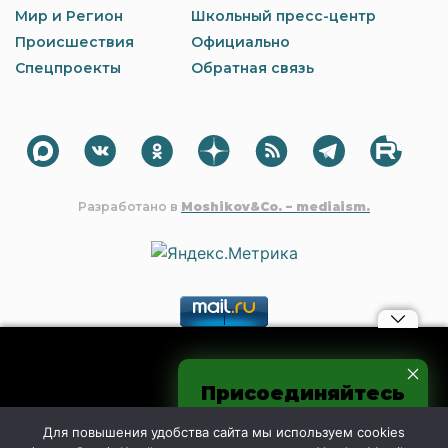
Мир и Регион
Школьный пресс-центр
Происшествия
Официально
Спецпроекты
Обратная связь
Разработано в
Moshikov&Co. – mediaism.
Материалы, авторские права на которые принадлежат OOO
Присоединяйтесь
"Редакция газеты "Шахтинские известия", могут быть
процитированы в других интернет-СМИ без
к нам в соцсетях
предварительного согласия со стороны редакции только с
Для повышения удобства сайта мы используем cookies
обязательной активной гиперссылкой на shakhty-media.ru.