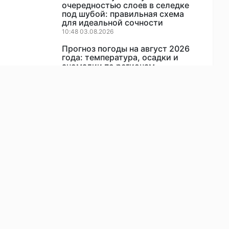
очередностью слоев в селедке
под шубой: правильная схема
для идеальной сочности
10:48 03.08.2026
Прогноз погоды на август 2026
года: температура, осадки и
аномалии по регионам
07:00 02.08.2026
Как продлить срок службы
стиральной машинки на 10 лет и
больше
11:36 05.08.2026
Солите красную рыбу на глаз – а
зря. 3 точных правила – никогда
не пересолите, хоть неделю
простоит. Метод от северянина
08:17 29.07.2026
Шахтинцы, потерявшие детей в
результате атаки БПЛА в
Краснодарском крае, получат
региональные выплаты
17:02 06.08.2026