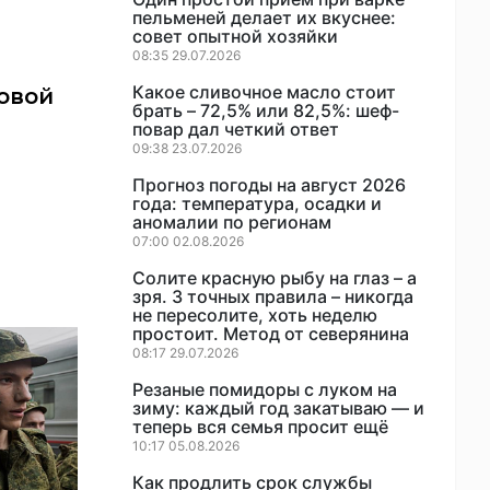
пельменей делает их вкуснее:
совет опытной хозяйки
08:35 29.07.2026
Какое сливочное масло стоит
овой
брать – 72,5% или 82,5%: шеф-
повар дал четкий ответ
09:38 23.07.2026
Прогноз погоды на август 2026
года: температура, осадки и
аномалии по регионам
07:00 02.08.2026
Солите красную рыбу на глаз – а
зря. 3 точных правила – никогда
не пересолите, хоть неделю
простоит. Метод от северянина
08:17 29.07.2026
Резаные помидоры с луком на
зиму: каждый год закатываю — и
теперь вся семья просит ещё
10:17 05.08.2026
Как продлить срок службы