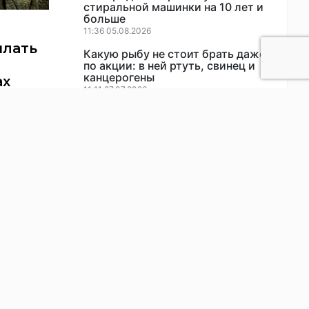
стиральной машинки на 10 лет и
больше
11:36 05.08.2026
ылать
Какую рыбу не стоит брать даже
по акции: в ней ртуть, свинец и
канцерогены
ах
11:11 27.07.2026
Перестала выбрасывать луковую
будут
шелуху и теперь экономлю на
удобрениях: мои грядки стали
самыми урожайными в округе
12:29 30.07.2026
Лью это на морковную грядку в
июле и августе: корнеплоды
растут ровными, сочными и
сладкими как финики
22:14 04.08.2026
Вкус как из бочки: старинный
рецепт соленых огурцов,
который покорит каждого в
семье
11:59 28.07.2026