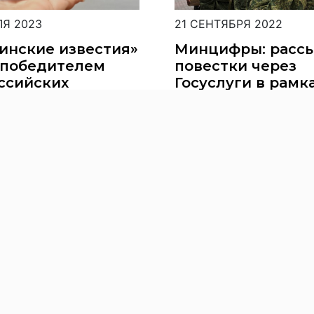
ЛЯ 2023
21 СЕНТЯБРЯ 2022
инские известия»
Минцифры: расс
 победителем
повестки через
ссийских
Госуслуги в рамк
рсов «Золотого
частичной
 прессы»
мобилизации не 
ТВО
В РОССИИ