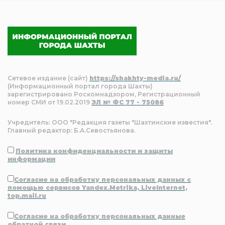
Сетевое издание (сайт)
https://shakhty-media.ru/
(Информационный портал города Шахты)
зарегистрировано Роскомнадзором, Регистрационный
номер СМИ от 19.02.2019
ЭЛ № ФС 77 - 75086
Учредитель: ООО "Редакция газеты "Шахтинские известия".
Главный редактор: Б.А.Севостьянова.
Политика конфиденциальности и защиты
информации
Согласие на обработку персональных данных с
помощью сервисов Yandex.Metrika, LiveInternet,
top.mail.ru
Согласие на обработку персональных данные
обратной связи