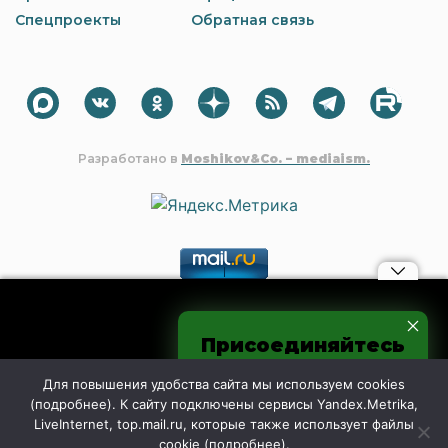
Спецпроекты
Обратная связь
Разработано в
Moshikov&Co. – mediaism.
Материалы, авторские права на которые принадлежат OOO
Присоединяйтесь
"Редакция газеты "Шахтинские известия", могут быть
процитированы в других интернет-СМИ без
к нам в соцсетях
предварительного согласия со стороны редакции только с
Для повышения удобства сайта мы используем cookies
обязательной активной гиперссылкой на shakhty-media.ru.
(
подробнее
). К сайту подключены сервисы Yandex.Metrika,
Дословное дублирование и чрезмерное цитирование
LiveInternet, top.mail.ru, которые также использует файлы
контента запрещено.
cookie (
подробнее
).