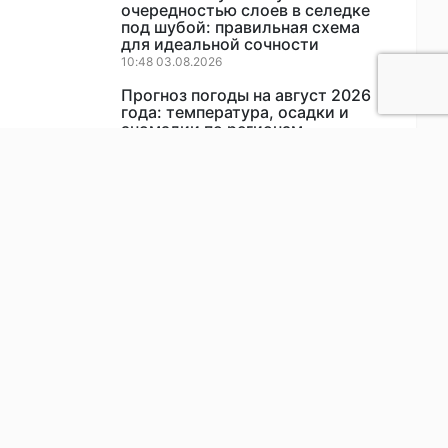
очередностью слоев в селедке
под шубой: правильная схема
для идеальной сочности
10:48 03.08.2026
Прогноз погоды на август 2026
года: температура, осадки и
аномалии по регионам
07:00 02.08.2026
Солите красную рыбу на глаз – а
зря. 3 точных правила – никогда
не пересолите, хоть неделю
простоит. Метод от северянина
08:17 29.07.2026
Как продлить срок службы
стиральной машинки на 10 лет и
больше
11:36 05.08.2026
Шахтинцы, потерявшие детей в
результате атаки БПЛА в
Краснодарском крае, получат
региональные выплаты
17:02 06.08.2026