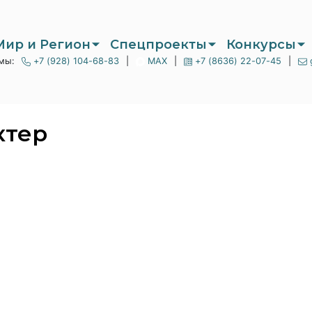
Мир и Регион
Спецпроекты
Конкурсы
мы:
+7 (928) 104-68-83
|
MAX
|
+7 (8636) 22-07-45
|
ктер