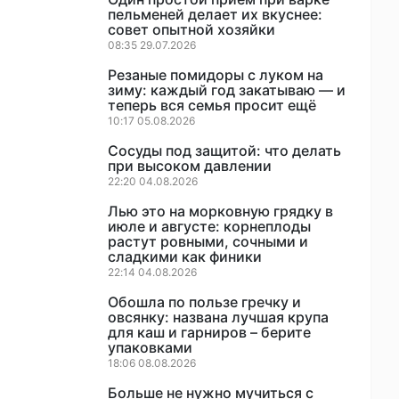
пельменей делает их вкуснее:
совет опытной хозяйки
08:35 29.07.2026
Резаные помидоры с луком на
зиму: каждый год закатываю — и
теперь вся семья просит ещё
10:17 05.08.2026
Сосуды под защитой: что делать
при высоком давлении
22:20 04.08.2026
Лью это на морковную грядку в
июле и августе: корнеплоды
растут ровными, сочными и
сладкими как финики
22:14 04.08.2026
Обошла по пользе гречку и
овсянку: названа лучшая крупа
для каш и гарниров – берите
упаковками
18:06 08.08.2026
Присоедин
Больше не нужно мучиться с
к нам в со