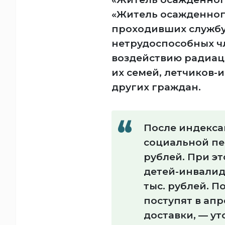
«Житель осажденног
проходивших службу
нетрудоспособных ч
воздействию радиац
их семей, летчиков-
других граждан.
После индекса
социальной пен
рублей. При э
детей-инвалид
тыс. рублей. 
поступят в ап
доставки, — ут