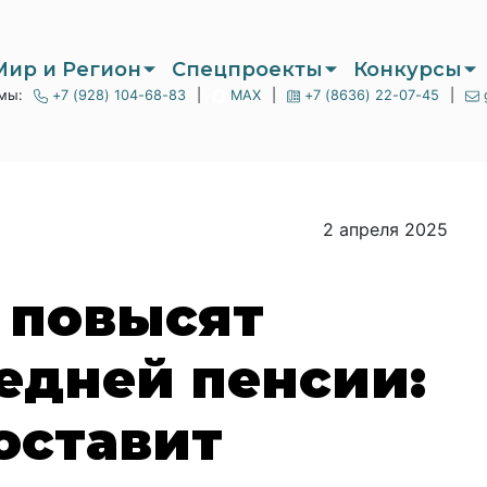
Мир и Регион
Спецпроекты
Конкурсы
мы:
+7 (928) 104-68-83
|
MAX
|
+7 (8636) 22-07-45
|
2 апреля 2025
я повысят
едней пенсии:
оставит