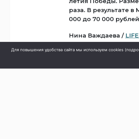
летия Победы. Разме
раза. В результате в
000 до 70 000 рублей
Нина Важдаева /
LIFE
Для повышения удобства сайта мы используем cookies (
подро
Не ешьте эту
готовую еду и
магазина: спи