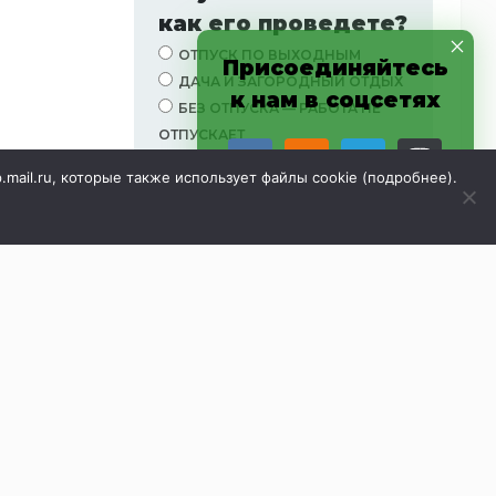
как его проведете?
ОТПУСК ПО ВЫХОДНЫМ
Присоединяйтесь
ДАЧА И ЗАГОРОДНЫЙ ОТДЫХ
к нам в соцсетях
БЕЗ ОТПУСКА — РАБОТА НЕ
ОТПУСКАЕТ
ОТПРАВЛЮСЬ В ПУТЕШЕСТВИЕ
p.mail.ru, которые также использует файлы cookie (
подробнее
).
ДОМАШНИЙ ОТДЫХ
АКТИВНЫЙ ОТДЫХ
НЕ РЕШИЛ(А)
Просмотреть результаты