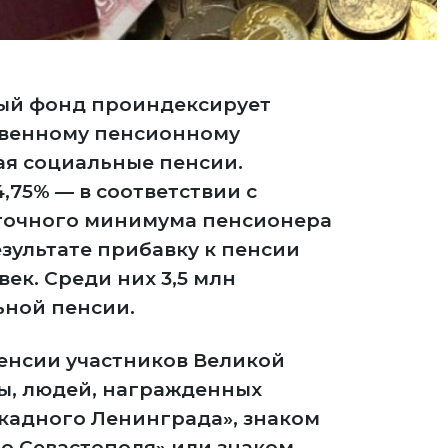
ный фонд проиндексирует
твенному пенсионному
ая социальные пенсии.
,75% — в соответствии с
очного минимума пенсионера
езультате прибавку к пенсии
век. Среди них 3,5 млн
ьной пенсии.
пенсии участников Великой
ы, людей, награжденных
кадного Ленинграда», знаком
о Севастополя» или знаком