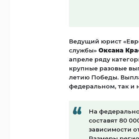
Ведущий юрист «Ев
службы»
Оксана Кра
апреле ряду катего
крупные разовые вып
летию Победы. Выпл
федеральном, так и 
На федерально
составят 80 000
зависимости о
Размеры регио