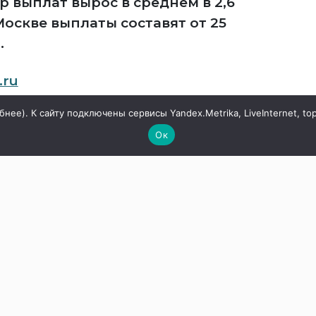
р выплат вырос в среднем в 2,6
 Москве выплаты составят от 25
.
.ru
бнее
). К сайту подключены сервисы Yandex.Metrika, LiveInternet, to
Ок
В ОАЭ произошло
з
жестокое убийство
сок
криптомиллионера