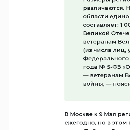
различаются. 
области едино
составляет: 1 
Великой Отече
ветеранам Вел
(из числа лиц, у
Федерального з
года № 5-ФЗ «О
— ветеранам В
войны, — пояс
В Москве к 9 Мая ре
ежегодно, но в этом 