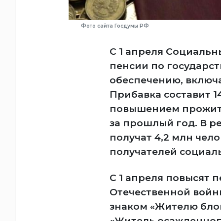
Фото сайта Госдумы РФ
С 1 апреля Социаль
пенсии по государс
обеспечению, включ
Прибавка составит 14
повышением прожит
за прошлый год. В р
получат 4,2 млн чело
получателей социал
С 1 апреля повысят 
Отечественной войн
знаком «Жителю бло
«Житель осажденног