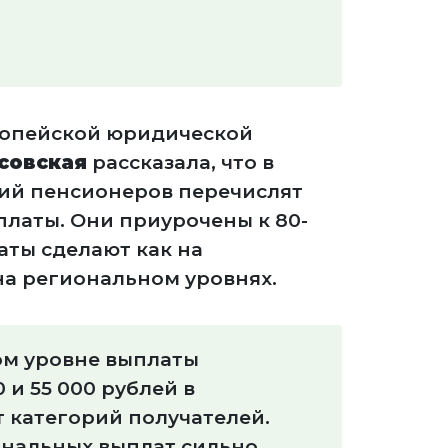
ропейской юридической
совская
рассказала, что в
рий пенсионеров перечислят
латы. Они приурочены к 80-
аты сделают как на
на региональном уровнях.
м уровне выплаты
 и 55 000 рублей в
т категорий получателей.
нальных выплат сильно