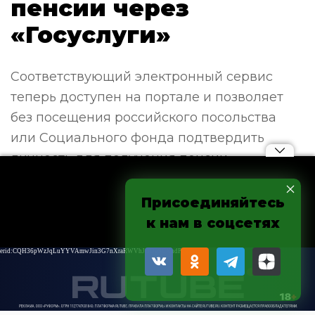
пенсии через
«Госуслуги»
Соответствующий электронный сервис
теперь доступен на портале и позволяет
без посещения российского посольства
или Социального фонда подтвердить
личность для получения пенсии,
продолжив тем самым ее выплату.
Присоединяйтесь
Понравилась публикация?
к нам в соцсетях
Поделитесь с друзьями в социальной сети или
мессенджере!