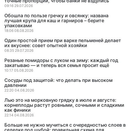
точные пропорции, чтобы банки не вздулись
09:16 29.07.2026
Обошла по пользе гречку и овсянку: названа
лучшая крупа для каш и гарниров – берите
упаковками
18:06 08.08.2026
Один простой прием при варке пельменей делает
их вкуснее: совет опытной хозяйки
08:35 29.07.2026
Резаные помидоры с луком на зиму: каждый год
закатываю — и теперь вся семья просит ещё
10:17 05.08.2026
Сосуды под защитой: что делать при высоком
давлении
22:20 04.08.2026
Лью это на морковную грядку в июле и августе:
корнеплоды растут ровными, сочными и сладкими
как финики
22:14 04.08.2026
Больше не нужно мучиться с очередностью слоев в
селедке под шубой: правильная схема для