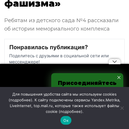
фашизма»
Ребятам из детского сада №4 рассказали
об истории мемориального комплекса
Понравилась публикация?
Поделитесь с друзьями в социальной сети или
мессенджере!
Присоединяйтесь
к нам в соцсетях
Для повышения удобства сайта мы используем cookies
(
подробнее
). К сайту подключены сервисы Yandex.Metrika,
LiveInternet, top.mail.ru, которые также использует файлы
cookie (
подробнее
).
Ок