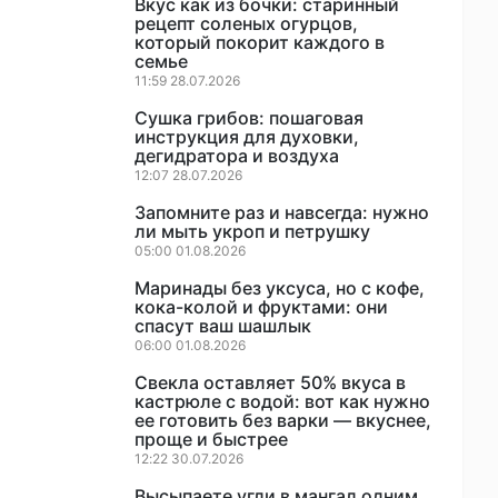
Вкус как из бочки: старинный
рецепт соленых огурцов,
который покорит каждого в
семье
11:59 28.07.2026
Сушка грибов: пошаговая
инструкция для духовки,
дегидратора и воздуха
12:07 28.07.2026
Запомните раз и навсегда: нужно
ли мыть укроп и петрушку
05:00 01.08.2026
Маринады без уксуса, но с кофе,
кока-колой и фруктами: они
спасут ваш шашлык
06:00 01.08.2026
Свекла оставляет 50% вкуса в
кастрюле с водой: вот как нужно
ее готовить без варки — вкуснее,
проще и быстрее
12:22 30.07.2026
Высыпаете угли в мангал одним