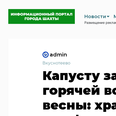
Новости
Размещение рекла
admin
Вкуснотеево
Капусту з
горячей в
весны: хр