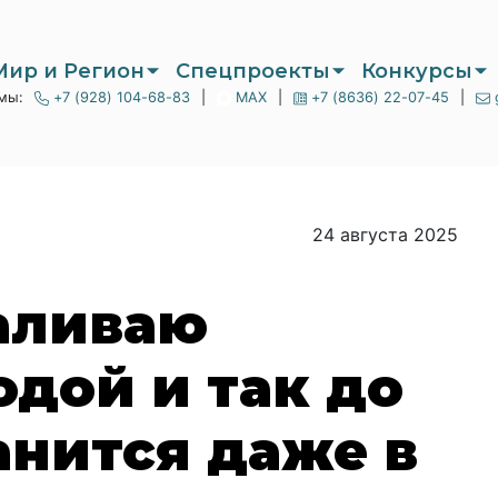
Мир и Регион
Спецпроекты
Конкурсы
мы:
+7 (928) 104-68-83
|
MAX
|
+7 (8636) 22-07-45
|
24 августа 2025
аливаю
одой и так до
анится даже в