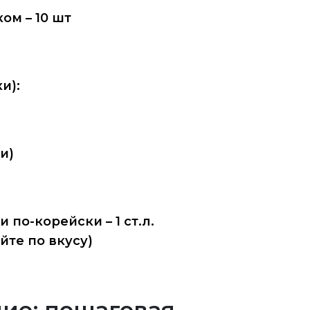
ом – 10 шт
и):
ки)
по-корейски – 1 ст.л.
йте по вкусу)
ие: пошаговая