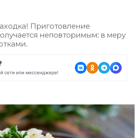
находка! Приготовление
получается неповторимым: в меру
отками.
?
ой сети или мессенджере!