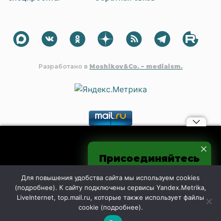
Разработано в
Moshikov&Co. – mediaism.
Материалы, авторские права на которые принадлежат OOO
Присоединяйтесь
"Редакция газеты "Шахтинские известия", могут быть
процитированы в других интернет-СМИ без
к нам в соцсетях
предварительного согласия со стороны редакции только с
Для повышения удобства сайта мы используем cookies
обязательной активной гиперссылкой на shakhty-media.ru.
(
подробнее
). К сайту подключены сервисы Yandex.Metrika,
Дословное дублирование и чрезмерное цитирование
LiveInternet, top.mail.ru, которые также использует файлы
контента запрещено.
cookie (
подробнее
).