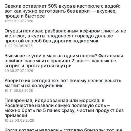
Свекла оставляет 50% вкуса в кастрюле с водой:
вот как нужно ее готовить без варки — вкуснее,
проще и быстрее
12:22 30.07.2026
Огурцы поливаю разбавленным кефиром: листья не
желтеют, а кусты плодоносят гораздо дольше —
простой способ без дорогих подкормок
11:12 06.08.2026
Высыпаете угли в мангал одним слоем? Фатальная
ошибка: запомните правило 2 зон — шашлык не
сгорит и прожарится внутри
09:38 27.07.2026
Уберите их сегодня же: вот почему нельзя вешать
магниты на холодильник
10:11 05.08.2026
Поваренная, йодированная или морская: в
Роскачестве назвали самую полезную соль –
можно брать по 5 пачек сразу, чистый продукт без
примесей
10:23 03.08.2026
Когда котлеты надоели – готовлю бризоль: тот же