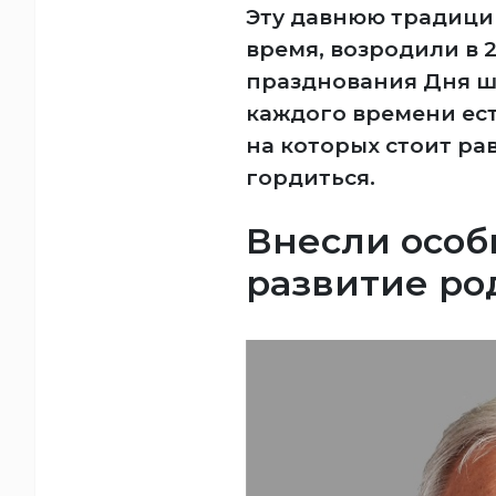
Эту давнюю традици
время, возродили в 2
празднования Дня ша
каждого времени ест
на которых стоит ра
гордиться.
Внесли особ
развитие ро