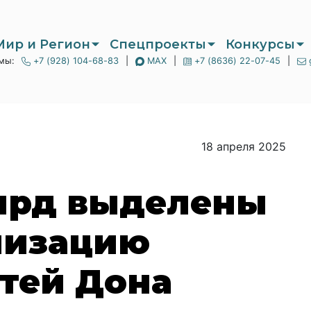
Мир и Регион
Спецпроекты
Конкурсы
мы:
+7 (928) 104-68-83
|
MAX
|
+7 (8636) 22-07-45
|
18 апреля 2025
млрд выделены
низацию
тей Дона