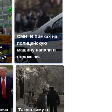
СМИ: В Химках на
полицейскую
ии
машину напали и
го
подожгли.
ить?
реча
Такую зиму в