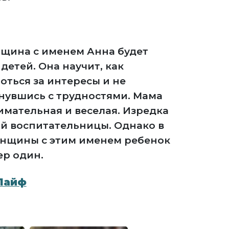
нщина с именем Анна будет
детей. Она научит, как
роться за интересы и не
кнувшись с трудностями. Мама
имательная и веселая. Изредка
ой воспитательницы. Однако в
енщины с этим именем ребенок
ер один.
Лайф