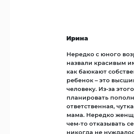
Ирина
Нередко с юного во
назвали красивым им
как баюкают собстве
ребенок – это высши
человеку. Из-за этог
планировать пополне
ответственная, чутк
мама. Нередко женщ
чем-то отказывать се
никогда не нуждалос