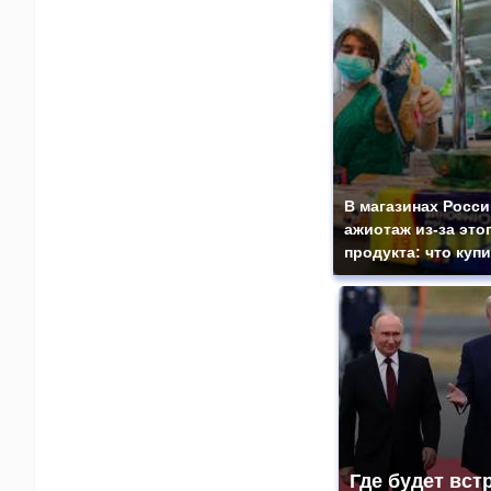
В магазинах Росс
ажиотаж из-за это
продукта: что куп
Где будет вст