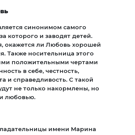
вь
вляется синонимом самого
-за которого и заводят детей.
я, окажется ли Любовь хорошей
я. Также носительница этого
ими положительными чертами
нность в себе, честность,
а и справедливость. С такой
удут не только накормлены, но
и любовью.
бладательницы имени Марина