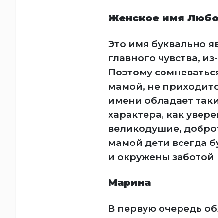
Женское имя Любо
Это имя буквально я
главного чувства, из
Поэтому сомневатьс
мамой, не приходитс
имени обладает так
характера, как увере
великодушие, доброт
мамой дети всегда б
и окружены заботой 
Марина
В первую очередь о