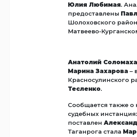
Юлия Любимая
. Ан
предоставлены
Павл
Шолоховского район
Матвеево-Курганском
Анатолий Соломах
Марина Захарова
– 
Красносулинского р
Тесленко
.
Сообщается также о 
судебных инстанциях
поставлен
Александ
Таганрога стала
Мар