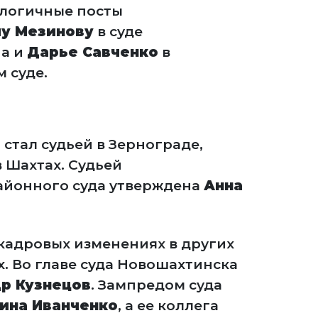
алогичные посты
у Мезинову
в суде
а и
Дарье Савченко
в
 суде.
а
стал судьей в Зернограде,
в Шахтах. Судьей
айонного суда утверждена
Анна
кадровых изменениях в других
. Во главе суда Новошахтинска
р Кузнецов
. Зампредом суда
ина Иванченко
, а ее коллега