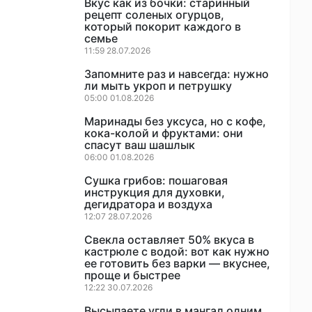
Вкус как из бочки: старинный
рецепт соленых огурцов,
который покорит каждого в
семье
11:59 28.07.2026
Запомните раз и навсегда: нужно
ли мыть укроп и петрушку
05:00 01.08.2026
Маринады без уксуса, но с кофе,
кока-колой и фруктами: они
спасут ваш шашлык
06:00 01.08.2026
Сушка грибов: пошаговая
инструкция для духовки,
дегидратора и воздуха
12:07 28.07.2026
Свекла оставляет 50% вкуса в
кастрюле с водой: вот как нужно
ее готовить без варки — вкуснее,
проще и быстрее
12:22 30.07.2026
Высыпаете угли в мангал одним