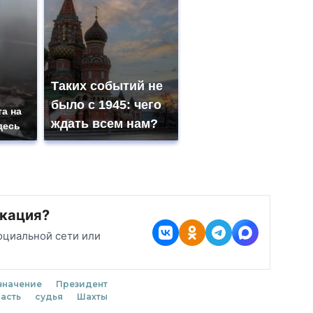
Таких событий не
было с 1945: чего
а на
ждать всем нам?
десь
кация?
оциальной сети или
значение
Президент
асть
судья
Шахты