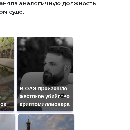
аняла аналогичную должность
м суде.
В ОАЭ произошло
з
жестокое убийство
сок
криптомиллионера