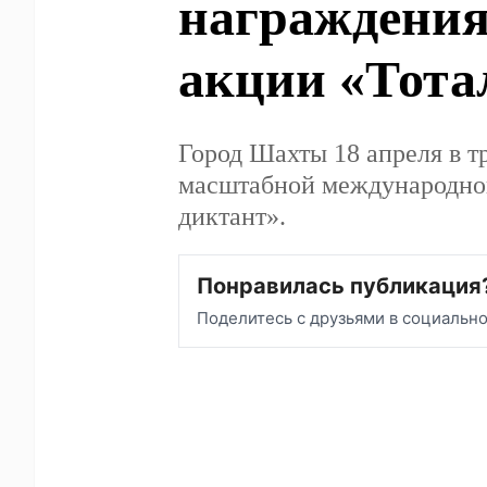
церемони
победите
«Тотальн
Город Шахты 18 апрел
присоединились к ма
образовательной акци
Понравилась публикация
Поделитесь с друзьями в социальн