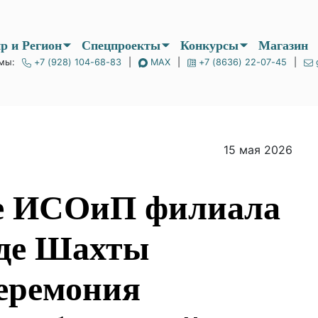
Мир и Регион
Спецпроекты
Конкурсы
мы:
+7 (928) 104-68-83
|
MAX
|
+7 (8636) 22-07-45
|
15 мая 2026
теке ИСОиП
ГТУ в городе
стоялась