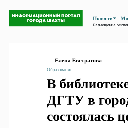
Новости
Размещение рекла
Елена Евстратова
Образование
В библио
филиала Д
Шахты со