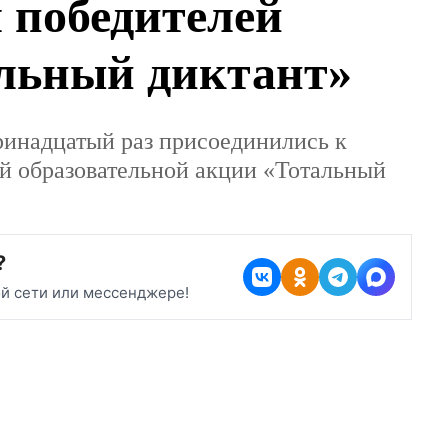
я награждения
лей акции
ый диктант»
я в тринадцатый раз
сштабной международной
и «Тотальный диктант».
?
ой сети или мессенджере!