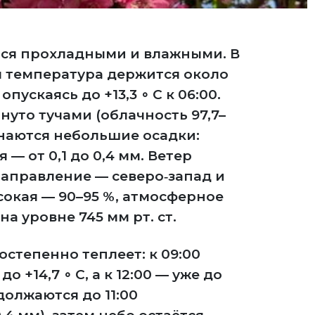
тся прохладными и влажными. В
ы температура держится около
опускаясь до +13,3 ∘ C к 06:00.
нуто тучами (облачность 97,7–
чинаются небольшие осадки:
— от 0,1 до 0,4 мм. Ветер
 направление — северо‑запад и
сокая — 90–95 %, атмосферное
а уровне 745 мм рт. ст.
остепенно теплеет: к 09:00
о +14,7 ∘ C, а к 12:00 — уже до
одолжаются до 11:00