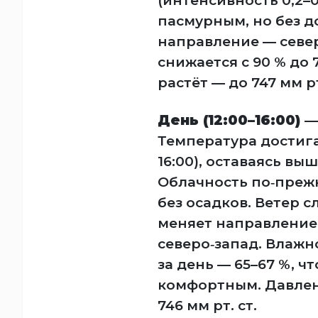
(интенсивность 0,2–0
пасмурным, но без до
направление — север
снижается с 90 % до 
растёт — до 747 мм рт
День (12:00–16:00)
—
Температура достигает
16:00), оставаясь выше
Облачность по‑прежне
без осадков. Ветер с
меняет направление 
северо‑запад. Влажн
за день — 65–67 %, ч
комфортным. Давлен
746 мм рт. ст.