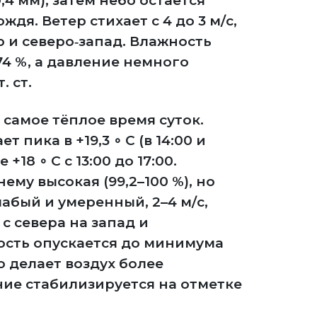
,4 мм), затем небо остаётся
ждя. Ветер стихает с 4 до 3 м/с,
 и северо‑запад. Влажность
74 %, а давление немного
. ст.
 самое тёплое время суток.
 пика в +19,3 ∘ C (в 14:00 и
 +18 ∘ C с 13:00 до 17:00.
му высокая (99,2–100 %), но
лабый и умеренный, 2–4 м/с,
с севера на запад и
ость опускается до минимума
то делает воздух более
ие стабилизируется на отметке