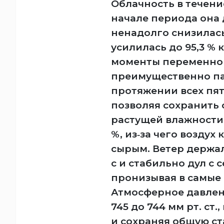
Облачность в течение
начале периода она д
ненадолго снизилась 
усилилась до 95,3 % 
моменты переменной
преимущественно па
протяжении всех пят
позволяя сохранить 
растущей влажности 
%, из‑за чего воздух
сырым. Ветер держал
с и стабильно дул с 
пронизывая в самые
Атмосферное давлен
745 до 744 мм рт. ст
и сохраняя общую ст