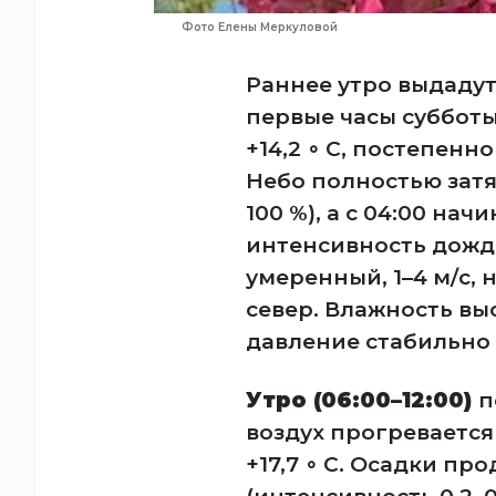
Фото Елены Меркуловой
Раннее утро выдаду
первые часы суббот
+14,2 ∘ C, постепенно 
Небо полностью затя
100 %), а с 04:00 на
интенсивность дождя 
умеренный, 1–4 м/с,
север. Влажность вы
давление стабильно н
Утро (06:00–12:00)
п
воздух прогревается д
+17,7 ∘ C. Осадки пр