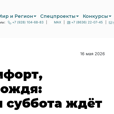
Мир и Регион
Спецпроекты
Конкурсы
мы:
+7 (928) 104-68-83
|
MAX
|
+7 (8636) 22-07-45
|
16 мая 2026
мфорт,
дождя:
 суббота ждёт