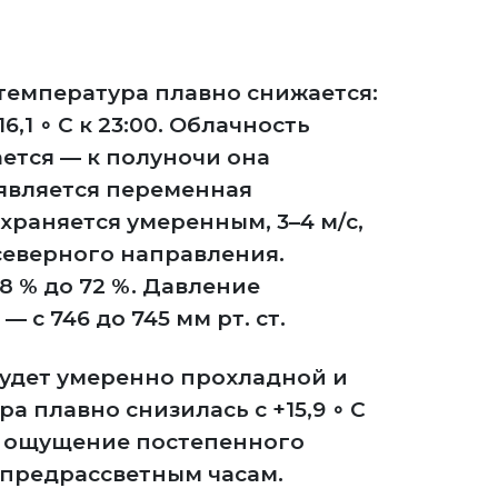
температура плавно снижается:
+16,1 ∘ C к 23:00. Облачность
ется — к полуночи она
появляется переменная
храняется умеренным, 3–4 м/с,
северного направления.
8 % до 72 %. Давление
 с 746 до 745 мм рт. ст.
удет умеренно прохладной и
а плавно снизилась с +15,9 ∘ C
вая ощущение постепенного
 предрассветным часам.