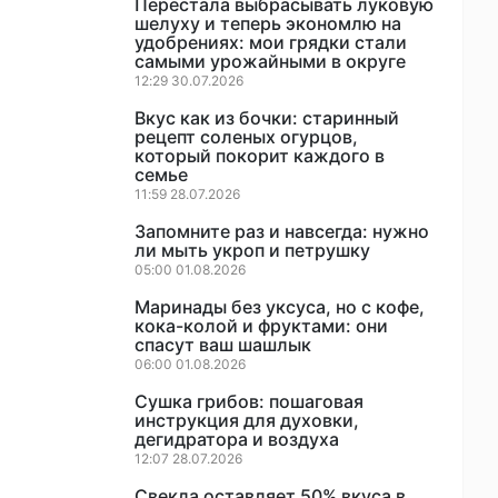
Перестала выбрасывать луковую
шелуху и теперь экономлю на
удобрениях: мои грядки стали
самыми урожайными в округе
12:29 30.07.2026
Вкус как из бочки: старинный
рецепт соленых огурцов,
который покорит каждого в
семье
11:59 28.07.2026
Запомните раз и навсегда: нужно
ли мыть укроп и петрушку
05:00 01.08.2026
Маринады без уксуса, но с кофе,
кока-колой и фруктами: они
спасут ваш шашлык
06:00 01.08.2026
Сушка грибов: пошаговая
инструкция для духовки,
дегидратора и воздуха
12:07 28.07.2026
Свекла оставляет 50% вкуса в