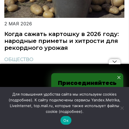
2 МАЯ 2026
Когда сажать картошку в 2026 году:
народные приметы и хитрости для
рекордного урожая
ОБЩЕСТВО
Присоединяйтесь
к нам в соцсетях
Для повышения удобства сайта мы используем cookies
(
подробнее
). К сайту подключены сервисы Yandex.Metrika,
Самое популярное
LiveInternet, top.mail.ru, которые также использует файлы
cookie (
подробнее
).
Обошла по пользе гречку и овсянку: названа
лучшая крупа для каш и гарниров – берите
Ок
упаковками