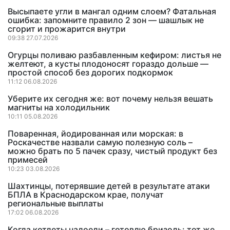
Высыпаете угли в мангал одним слоем? Фатальная
ошибка: запомните правило 2 зон — шашлык не
сгорит и прожарится внутри
09:38 27.07.2026
Огурцы поливаю разбавленным кефиром: листья не
желтеют, а кусты плодоносят гораздо дольше —
простой способ без дорогих подкормок
11:12 06.08.2026
Уберите их сегодня же: вот почему нельзя вешать
магниты на холодильник
10:11 05.08.2026
Поваренная, йодированная или морская: в
Роскачестве назвали самую полезную соль –
можно брать по 5 пачек сразу, чистый продукт без
примесей
10:23 03.08.2026
Шахтинцы, потерявшие детей в результате атаки
БПЛА в Краснодарском крае, получат
региональные выплаты
17:02 06.08.2026
Когда котлеты надоели – готовлю бризоль: тот же