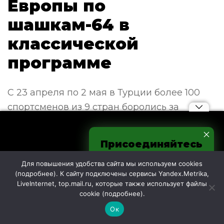
Европы по
шашкам-64 в
классической
программе
С 23 апреля по 2 мая в Турции более 100
спортсменов из 9 стран боролись за
медали на первенстве Европы по
шашкам-64 (русским шашкам)
Присоединяйтесь
к нам в соцсетях
Для повышения удобства сайта мы используем cookies
Понравилась публикация?
(
подробнее
). К сайту подключены сервисы Yandex.Metrika,
Поделитесь с друзьями в социальной сети или
LiveInternet, top.mail.ru, которые также использует файлы
мессенджере!
cookie (
подробнее
).
Ок