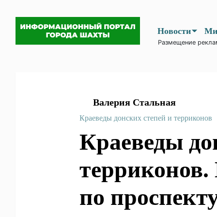
Новости
Ми
Размещение рекла
Валерия Стальная
Краеведы донских степей и терриконов
Краеведы до
терриконов.
по проспект