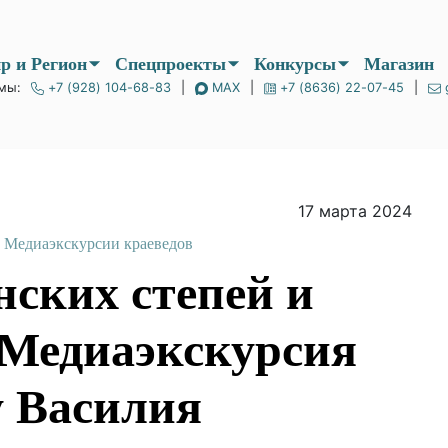
р и Регион
Спецпроекты
Конкурсы
Магазин
мы:
+7 (928) 104-68-83
|
MAX
|
+7 (8636) 22-07-45
|
17 марта 2024
Медиаэкскурсии краеведов
нских степей и
 Медиаэкскурсия
у Василия