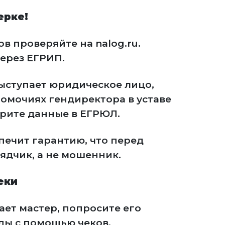
ерке!
в проверяйте на nalog.ru.
ерез ЕГРИП.
ыступает юридическое лицо,
номочиях гендиректора в уставе
рите данные в ЕГРЮЛ.
печит гарантию, что перед
ядчик, а не мошенник.
еки
ает мастер, попросите его
ды с помощью чеков.