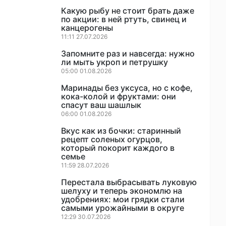
Какую рыбу не стоит брать даже
по акции: в ней ртуть, свинец и
канцерогены
11:11 27.07.2026
Запомните раз и навсегда: нужно
ли мыть укроп и петрушку
05:00 01.08.2026
Маринады без уксуса, но с кофе,
кока-колой и фруктами: они
спасут ваш шашлык
06:00 01.08.2026
Вкус как из бочки: старинный
рецепт соленых огурцов,
который покорит каждого в
семье
11:59 28.07.2026
Перестала выбрасывать луковую
шелуху и теперь экономлю на
удобрениях: мои грядки стали
самыми урожайными в округе
12:29 30.07.2026