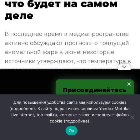
что будет на самом
деле
В последнее время в медиапространстве
активно обсуждают прогнозы о грядущей
аномальной жаре в июне: некоторые
источники утверждают, что температура в
отдельных регионах может превысить
климатическую норму на 4–5 градусов.
Присоединяйтесь
Понравилась публикация?
к нам в соцсетях
Для повышения удобства сайта мы используем cookies
Поделитесь с друзьями в социальной сети или
(
подробнее
). К сайту подключены сервисы Yandex.Metrika,
мессенджере!
LiveInternet, top.mail.ru, которые также использует файлы
cookie (
подробнее
).
Ок