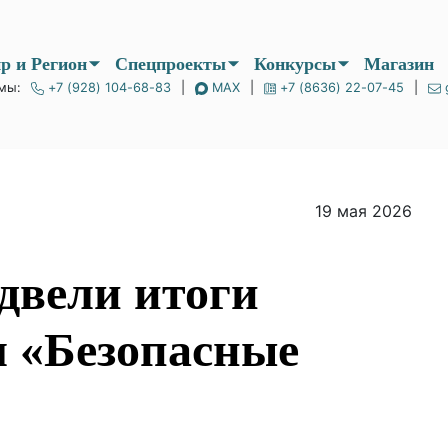
Мир и Регион
Спецпроекты
Конкурсы
мы:
+7 (928) 104-68-83
|
MAX
|
+7 (8636) 22-07-45
|
19 мая 2026
подвели итоги
тия
ные выходные»