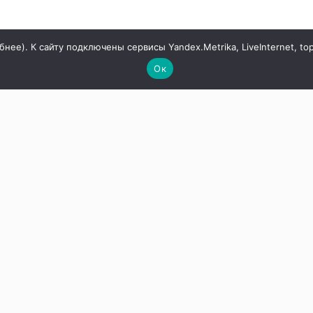
бнее
). К сайту подключены сервисы Yandex.Metrika, LiveInternet, to
Ок