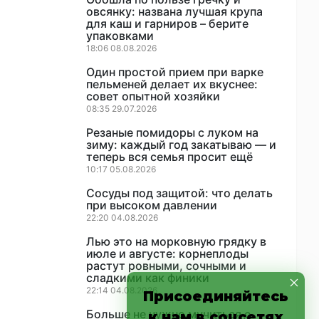
овсянку: названа лучшая крупа
для каш и гарниров – берите
упаковками
18:06 08.08.2026
Один простой прием при варке
пельменей делает их вкуснее:
совет опытной хозяйки
08:35 29.07.2026
Резаные помидоры с луком на
зиму: каждый год закатываю — и
теперь вся семья просит ещё
10:17 05.08.2026
Сосуды под защитой: что делать
при высоком давлении
22:20 04.08.2026
Лью это на морковную грядку в
июле и августе: корнеплоды
растут ровными, сочными и
сладкими как финики
22:14 04.08.2026
Присоединяйтесь
Больше не нужно мучиться с
к нам в соцсетях