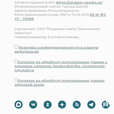
Сетевое издание (сайт)
https://shakhty-media.ru/
(Информационный портал города Шахты)
зарегистрировано Роскомнадзором,
Регистрационный номер СМИ от 19.02.2019
ЭЛ № ФС
77 - 75086
Учредитель: ООО "Редакция газеты "Шахтинские
известия".
Главный редактор: Б.А.Севостьянова.
Политика конфиденциальности и защиты
информации
Согласие на обработку персональных данных с
помощью сервисов Yandex.Metrika, LiveInternet,
top.mail.ru
Согласие на обработку персональных данные
обратной связи