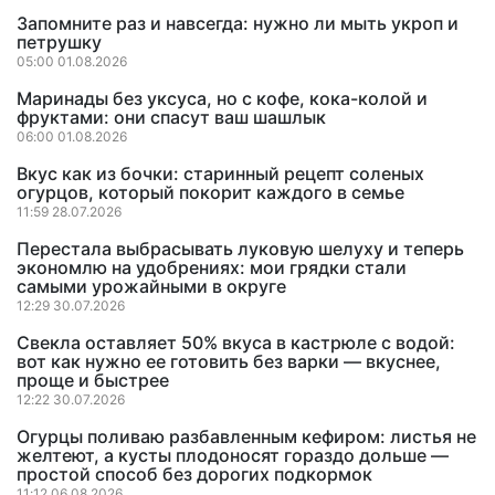
Запомните раз и навсегда: нужно ли мыть укроп и
петрушку
05:00 01.08.2026
Маринады без уксуса, но с кофе, кока-колой и
фруктами: они спасут ваш шашлык
06:00 01.08.2026
Вкус как из бочки: старинный рецепт соленых
огурцов, который покорит каждого в семье
11:59 28.07.2026
Перестала выбрасывать луковую шелуху и теперь
экономлю на удобрениях: мои грядки стали
самыми урожайными в округе
12:29 30.07.2026
Свекла оставляет 50% вкуса в кастрюле с водой:
вот как нужно ее готовить без варки — вкуснее,
проще и быстрее
12:22 30.07.2026
Огурцы поливаю разбавленным кефиром: листья не
желтеют, а кусты плодоносят гораздо дольше —
простой способ без дорогих подкормок
11:12 06.08.2026