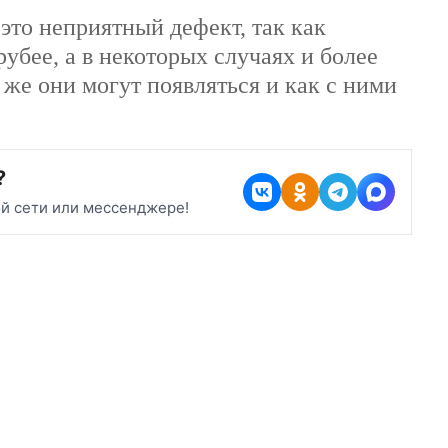
це
е – это неприятный дефект, так
т лицо грубее, а в некоторых
кивающим. Из-за чего же они
к с ними бороться?
?
ой сети или мессенджере!