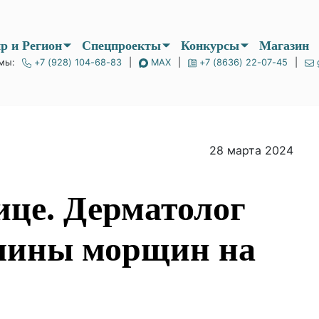
Мир и Регион
Спецпроекты
Конкурсы
мы:
+7 (928) 104-68-83
|
MAX
|
+7 (8636) 22-07-45
|
28 марта 2024
 лице.
г назвала
морщин на