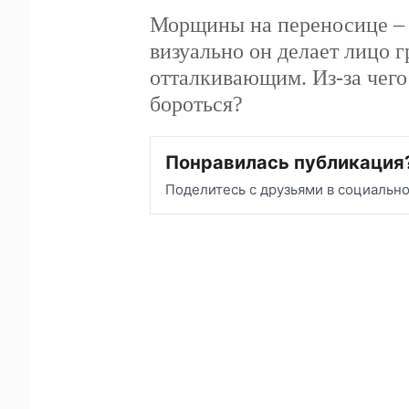
переноси
Морщины на переносиц
как визуально он делае
случаях и более оттал
могут появляться и ка
Понравилась публикация
Поделитесь с друзьями в социальн