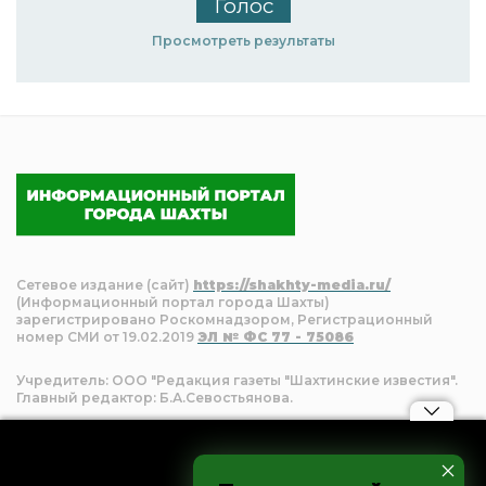
Просмотреть результаты
Сетевое издание (сайт)
https://shakhty-media.ru/
(Информационный портал города Шахты)
зарегистрировано Роскомнадзором, Регистрационный
номер СМИ от 19.02.2019
ЭЛ № ФС 77 - 75086
Учредитель: ООО "Редакция газеты "Шахтинские известия".
Главный редактор: Б.А.Севостьянова.
Политика конфиденциальности и защиты
информации