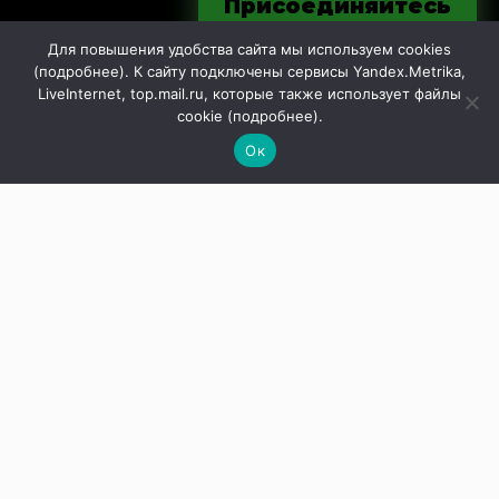
Присоединяйтесь
Согласие на обработку персональных данных с
к нам в соцсетях
помощью сервисов Yandex.Metrika, LiveInternet,
Для повышения удобства сайта мы используем cookies
top.mail.ru
(
подробнее
). К сайту подключены сервисы Yandex.Metrika,
LiveInternet, top.mail.ru, которые также использует файлы
Согласие на обработку персональных данные
cookie (
подробнее
).
обратной связи
Ок
Разделы
Контакты
Магазин
Конкурсы
Политика конфиденциальности
Войти
Рубрики