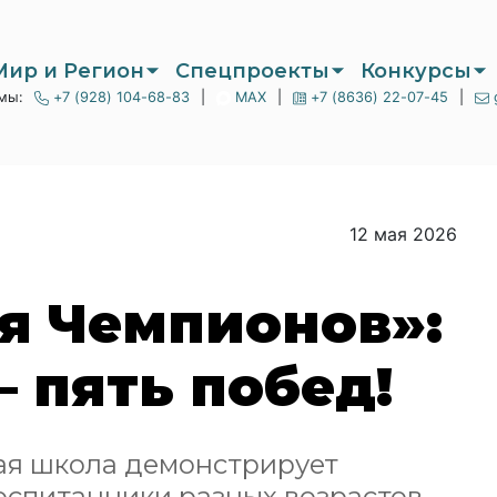
Мир и Регион
Спецпроекты
Конкурсы
мы:
+7 (928) 104-68-83
|
MAX
|
+7 (8636) 22-07-45
|
12 мая 2026
я Чемпионов»:
— пять побед!
ая школа демонстрирует
спитанники разных возрастов