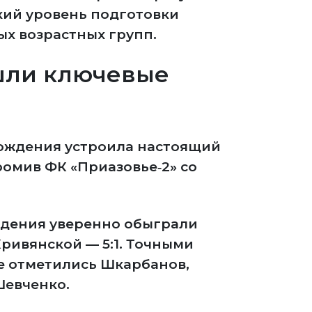
кий уровень подготовки
х возрастных групп.
шли ключевые
рождения устроила настоящий
ромив ФК «Приазовье‑2» со
ждения уверенно обыграли
Кривянской — 5:1. Точными
е отметились Шкарбанов,
Шевченко.