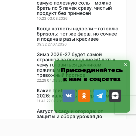
самую полезную соль – можно
брать по 5 пачек сразу, чистый
продукт без примесей
10:23 03.08.2026
Когда котлеты надоели – готовлю
бризоль: тот же фарш, но сочнее
и подача в разы красивее
09:32 27.07.2026
Зима 2026-27 будет самой
странной за последние 50 лет: к
чему готовиться дачникам,
пожилым и водителям –
Присоединяйтесь
тревожный прогноз
к нам в соцсетях
22:29 04.08.2026
Какие грибы собирать в августе
2026: календарь по периодам
11:41 27.07.2026
Август в саду и огороде: от
защиты и сбора урожая до
закладки будущего сезона
17:02 06.08.2026